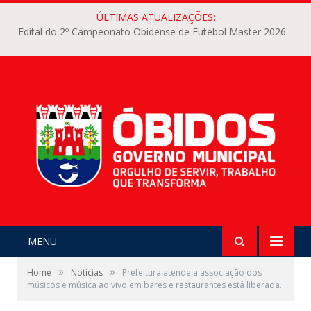
ÚLTIMAS ATUALIZAÇÕES:
Edital do 2º Campeonato Obidense de Futebol Master 2026
MENU
»
»
Home
Notícias
Prefeitura atende a associação dos
músicos e música ao vivo em bares e restaurantes está liberada.