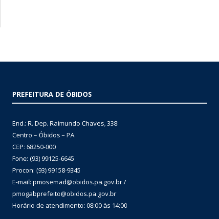
PREFEITURA DE ÓBIDOS
End.: R. Dep. Raimundo Chaves, 338
Centro – Óbidos – PA
CEP: 68250-000
Fone: (93) 99125-6645
Procon: (93) 99158-9345
E-mail: pmosemad@obidos.pa.gov.br /
pmogabprefeito@obidos.pa.gov.br
Horário de atendimento: 08:00 às 14:00