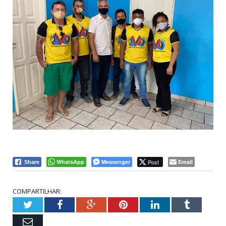
WhatsApp
Messenger
Post
Email
Share
COMPARTILHAR:
Twitter
Facebook
Google+
Pinterest
LinkedIn
Tumblr
Email