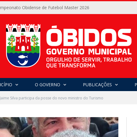
Campeonato Obidense de Futebol Master 2026
CÍPIO
O GOVERNO
PUBLICAÇÕES
 Jaime Silva participa da posse do novo ministro do Turismo