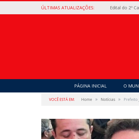
ÚLTIMAS ATUALIZAÇÕES:
Edital do 2º 
PÁGINA INICIAL
O MUNI
»
»
VOCÊ ESTÁ EM:
Home
Notícias
Prefeito