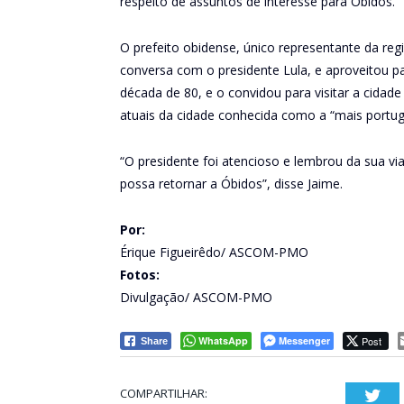
respeito de assuntos de interesse para Óbidos.
O prefeito obidense, único representante da reg
conversa com o presidente Lula, e aproveitou p
década de 80, e o convidou para visitar a cidad
atuais da cidade conhecida como a “mais portu
“O presidente foi atencioso e lembrou da sua vi
possa retornar a Óbidos”, disse Jaime.
Por:
Érique Figueirêdo/ ASCOM-PMO
Fotos:
Divulgação/ ASCOM-PMO
WhatsApp
Messenger
Post
Share
COMPARTILHAR:
Twi