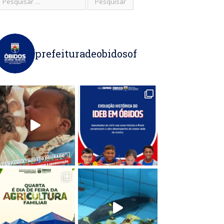
prefeituradeobidosof