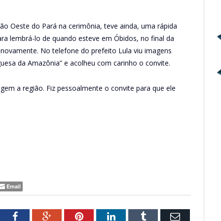
ião Oeste do Pará na cerimônia, teve ainda, uma rápida
ara lembrá-lo de quando esteve em Óbidos, no final da
e novamente. No telefone do prefeito Lula viu imagens
guesa da Amazônia” e acolheu com carinho o convite.
agem a região. Fiz pessoalmente o convite para que ele
Email
tter
Facebook
Google+
Pinterest
LinkedIn
Tumblr
Email