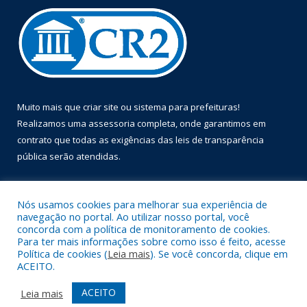
Muito mais que
criar site
ou
sistema para prefeituras
!
Realizamos uma
assessoria
completa, onde garantimos em
contrato que todas as exigências das
leis de transparência
pública
serão atendidas.
Conheça o
PNTP
e o
Radar da Transparência Pública
Nós usamos cookies para melhorar sua experiência de
navegação no portal. Ao utilizar nosso portal, você
concorda com a política de monitoramento de cookies.
Para ter mais informações sobre como isso é feito, acesse
Política de cookies (
Leia mais
). Se você concorda, clique em
Todos os direitos reservados a Prefeitura Municipal de Óbidos.
ACEITO.
Mapa do Site
Acessar Área Administrativa
ACEITO
Leia mais
Acessar Webmail