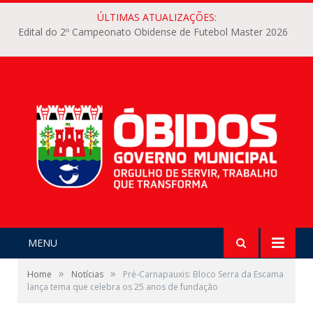
ÚLTIMAS ATUALIZAÇÕES:
Edital do 2º Campeonato Obidense de Futebol Master 2026
MENU
»
»
Home
Notícias
Pré-Carnapauxis: Bloco Serra da Escama
lança tema que celebra os 25 anos de fundação