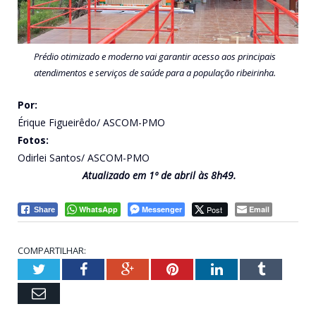
Prédio otimizado e moderno vai garantir acesso aos principais
atendimentos e serviços de saúde para a população ribeirinha.
Por:
Érique Figueirêdo/ ASCOM-PMO
Fotos:
Odirlei Santos/ ASCOM-PMO
Atualizado em 1º de abril
às 8h49.
WhatsApp
Messenger
Post
Email
Share
COMPARTILHAR:
Twitter
Facebook
Google+
Pinterest
LinkedIn
Tumblr
Email