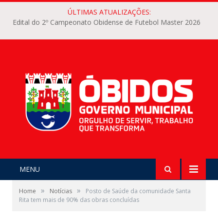
ÚLTIMAS ATUALIZAÇÕES:
Edital do 2º Campeonato Obidense de Futebol Master 2026
MENU
»
»
Home
Notícias
Posto de Saúde da comunidade Santa
Rita tem mais de 90% das obras concluídas