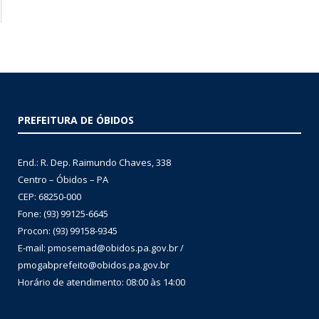
PREFEITURA DE ÓBIDOS
End.: R. Dep. Raimundo Chaves, 338
Centro – Óbidos – PA
CEP: 68250-000
Fone: (93) 99125-6645
Procon: (93) 99158-9345
E-mail: pmosemad@obidos.pa.gov.br /
pmogabprefeito@obidos.pa.gov.br
Horário de atendimento: 08:00 às 14:00