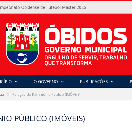
Campeonato Obidense de Futebol Master 2026
CÍPIO
O GOVERNO
PUBLICAÇÕES
»
cia
Relação do Patrimônio Público (IMÓVEIS)
IO PÚBLICO (IMÓVEIS)