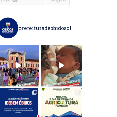
prefeituradeobidosof