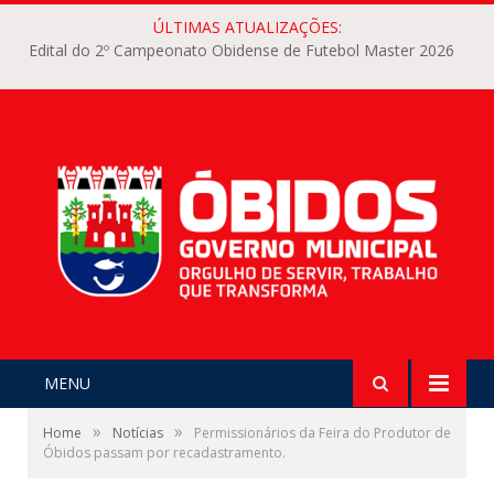
ÚLTIMAS ATUALIZAÇÕES:
Edital do 2º Campeonato Obidense de Futebol Master 2026
MENU
»
»
Home
Notícias
Permissionários da Feira do Produtor de
Óbidos passam por recadastramento.