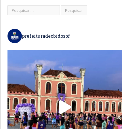
prefeituradeobidosof