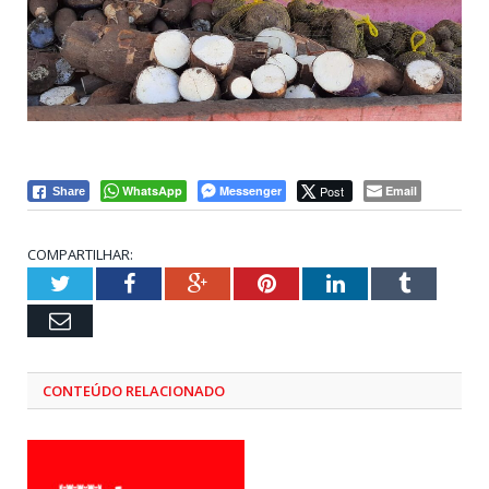
WhatsApp
Messenger
Post
Email
Share
COMPARTILHAR:
Twitter
Facebook
Google+
Pinterest
LinkedIn
Tumblr
Email
CONTEÚDO RELACIONADO