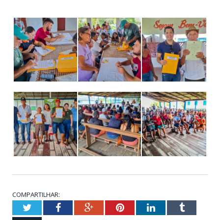
COMPARTILHAR:
Twitter
Facebook
Google+
Pinterest
LinkedIn
Tumblr