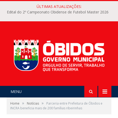
ÚLTIMAS ATUALIZAÇÕES:
Edital do 2º Campeonato Obidense de Futebol Master 2026
MENU
»
»
Home
Notícias
Parceria entre Prefeitura de Óbidos e
INCRA beneficia mais de 200 famílias ribeirinhas