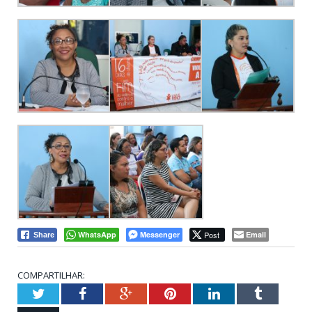
WhatsApp
Messenger
Post
Email
Share
COMPARTILHAR:
Twitter
Facebook
Google+
Pinterest
LinkedIn
Tumblr