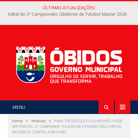
ÚLTIMAS ATUALIZAÇÕES:
Edital do 2º Campeonato Obidense de Futebol Master 2026
MENU
»
»
Home
Notícias
PARA TER JUSTIÇA O OLHAR NÃO PODE
SER PARCIAL: 2ª CAMPANHA “16 DIAS DE ATIVISMO PELO FIM DA
VIOLÊNCIA CONTRA A MULHER”.