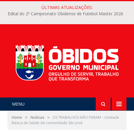
ÚLTIMAS ATUALIZAÇÕES:
Edital do 2º Campeonato Obidense de Futebol Master 2026
MENU
»
»
Home
Notícias
OS TRABALHOS NÃO PARAM – Unidade
Básica de Saúde da comunidade São José