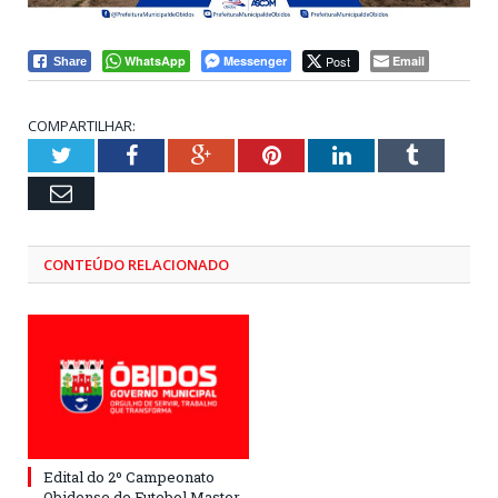
WhatsApp
Messenger
Post
Email
Share
COMPARTILHAR:
Twitter
Facebook
Google+
Pinterest
LinkedIn
Tumblr
Email
CONTEÚDO RELACIONADO
Edital do 2º Campeonato
Obidense de Futebol Master