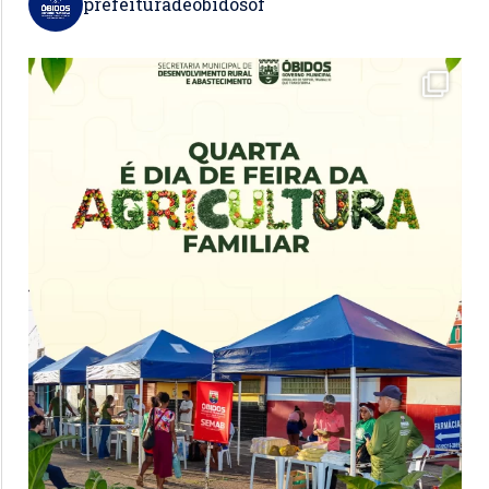
prefeituradeobidosof