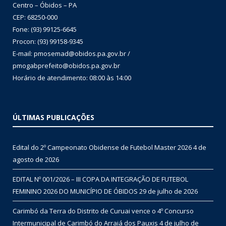
Centro – Óbidos – PA
CEP: 68250-000
Fone: (93) 99125-6645
Procon: (93) 99158-9345
E-mail: pmosemad@obidos.pa.gov.br /
pmogabprefeito@obidos.pa.gov.br
Horário de atendimento: 08:00 às 14:00
ÚLTIMAS PUBLICAÇÕES
Edital do 2º Campeonato Obidense de Futebol Master 2026
4 de
agosto de 2026
EDITAL Nº 001/2026 – III COPA DA INTEGRAÇÃO DE FUTEBOL
FEMININO 2026 DO MUNICÍPIO DE ÓBIDOS
29 de julho de 2026
Carimbó da Terra do Distrito de Curuai vence o 4º Concurso
Intermunicipal de Carimbó do Arraiá dos Pauxis
4 de julho de