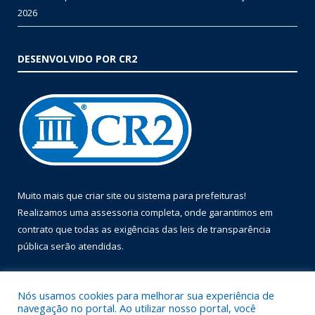
2026
DESENVOLVIDO POR CR2
Muito mais que
criar site
ou
sistema para prefeituras
!
Realizamos uma
assessoria
completa, onde garantimos em
contrato que todas as exigências das
leis de transparência
pública
serão atendidas.
Conheça o
PNTP
e o
Radar da Transparência Pública
Nós usamos cookies para melhorar sua experiência de
navegação no portal. Ao utilizar nosso portal, você