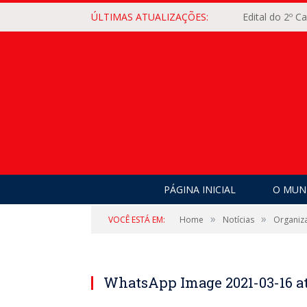
ÚLTIMAS ATUALIZAÇÕES:
Edital do 2º 
PÁGINA INICIAL
O MUNI
»
»
VOCÊ ESTÁ EM:
Home
Notícias
Organiz
WhatsApp Image 2021-03-16 at 1