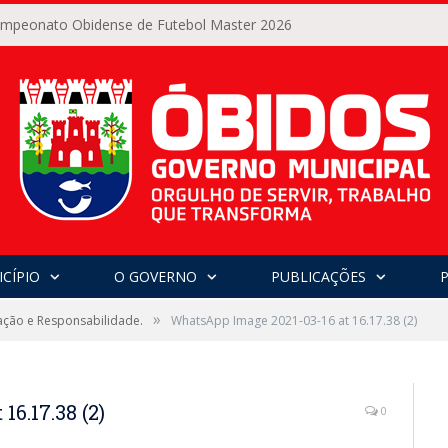
Campeonato Obidense de Futebol Master 2026
CÍPIO
O GOVERNO
PUBLICAÇÕES
»
ação e Responsabilidade.
WhatsApp Image 2021-03-16 at 16.17.38 (2)
6.17.38 (2)
0