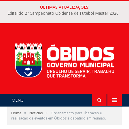
ÚLTIMAS ATUALIZAÇÕES:
Edital do 2º Campeonato Obidense de Futebol Master 2026
MENU
»
»
Home
Notícias
Ordenamento para liberação e
realização de eventos em Óbidos é debatido em reunião.