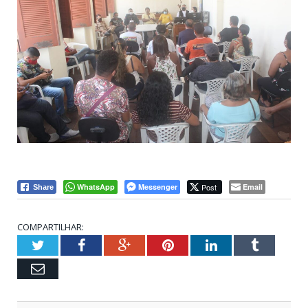
WhatsApp
Messenger
Post
Email
Share
COMPARTILHAR:
Twitter
Facebook
Google+
Pinterest
LinkedIn
Tumblr
Email