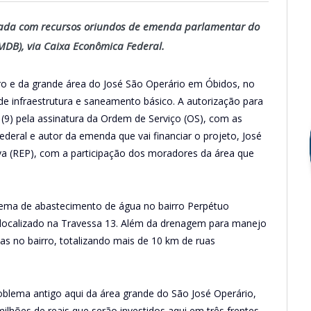
iada com recursos oriundos de emenda parlamentar do
MDB), via Caixa Econômica Federal.
ro e da grande área do José São Operário em Óbidos, no
de infraestrutura e saneamento básico. A autorização para
 (9) pela assinatura da Ordem de Serviço (OS), com as
ederal e autor da emenda que vai financiar o projeto, José
va (REP), com a participação dos moradores da área que
stema de abastecimento de água no bairro Perpétuo
 localizado na Travessa 13. Além da drenagem para manejo
as no bairro, totalizando mais de 10 km de ruas
oblema antigo aqui da área grande do São José Operário,
ilhões de reais que serão investidos aqui em três frentes