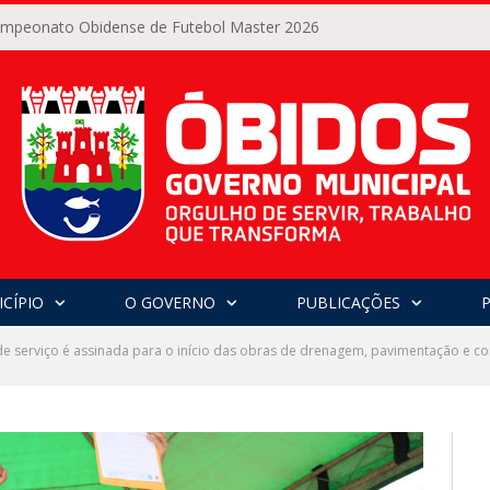
Campeonato Obidense de Futebol Master 2026
CÍPIO
O GOVERNO
PUBLICAÇÕES
 serviço é assinada para o início das obras de drenagem, pavimentação e c