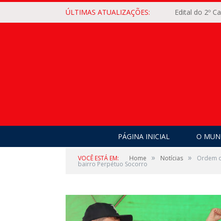
ÚLTIMAS ATUALIZAÇÕES:
Edital do 2º 
PÁGINA INICIAL
O MUNI
»
»
VOCÊ ESTÁ EM:
Home
Notícias
Ordem de
bairro Perpétuo Socorro