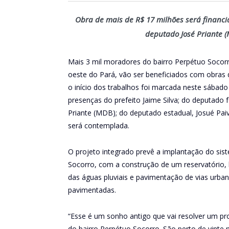
Obra de mais de R$ 17 milhões será financ
deputado José Priante (
Mais 3 mil moradores do bairro Perpétuo Socor
oeste do Pará, vão ser beneficiados com obras 
o início dos trabalhos foi marcada neste sábado
presenças do prefeito Jaime Silva; do deputado f
Priante (MDB); do deputado estadual, Josué Pai
será contemplada.
O projeto integrado prevê a implantação do si
Socorro, com a construção de um reservatório,
das águas pluviais e pavimentação de vias urban
pavimentadas.
“Esse é um sonho antigo que vai resolver um pr
do bairro Perpétuo Socorro. São perto de vinte m