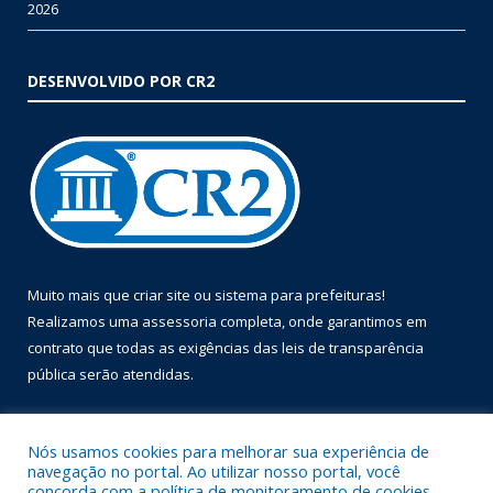
2026
DESENVOLVIDO POR CR2
Muito mais que
criar site
ou
sistema para prefeituras
!
Realizamos uma
assessoria
completa, onde garantimos em
contrato que todas as exigências das
leis de transparência
pública
serão atendidas.
Conheça o
PNTP
e o
Radar da Transparência Pública
Nós usamos cookies para melhorar sua experiência de
navegação no portal. Ao utilizar nosso portal, você
concorda com a política de monitoramento de cookies.