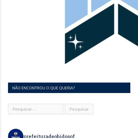
NÃO ENCONTROU O QUE QUERIA?
prefeituradeobidosof