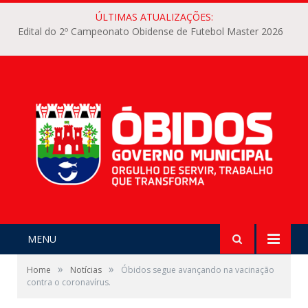
ÚLTIMAS ATUALIZAÇÕES:
Edital do 2º Campeonato Obidense de Futebol Master 2026
MENU
»
»
Home
Notícias
Óbidos segue avançando na vacinação
contra o coronavírus.