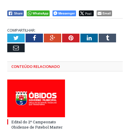
WhatsApp
Messenger
Post
Email
Share
COMPARTILHAR:
Twitter
Facebook
Google+
Pinterest
LinkedIn
Tumblr
Email
CONTEÚDO RELACIONADO
Edital do 2º Campeonato
Obidense de Futebol Master