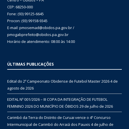
Centro – Óbidos – PA
CEP: 68250-000
Fone: (93) 99125-6645
Procon: (93) 99158-9345
E-mail: pmosemad@obidos.pa.gov.br /
pmogabprefeito@obidos.pa.gov.br
Horário de atendimento: 08:00 às 14:00
ÚLTIMAS PUBLICAÇÕES
Edital do 2º Campeonato Obidense de Futebol Master 2026
4 de
agosto de 2026
EDITAL Nº 001/2026 – III COPA DA INTEGRAÇÃO DE FUTEBOL
FEMININO 2026 DO MUNICÍPIO DE ÓBIDOS
29 de julho de 2026
Carimbó da Terra do Distrito de Curuai vence o 4º Concurso
Intermunicipal de Carimbó do Arraiá dos Pauxis
4 de julho de