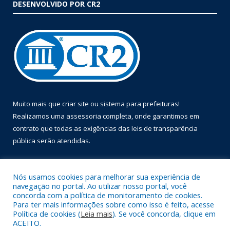
DESENVOLVIDO POR CR2
Muito mais que
criar site
ou
sistema para prefeituras
!
Realizamos uma
assessoria
completa, onde garantimos em
contrato que todas as exigências das
leis de transparência
pública
serão atendidas.
Conheça o
PNTP
e o
Radar da Transparência Pública
Nós usamos cookies para melhorar sua experiência de
navegação no portal. Ao utilizar nosso portal, você
concorda com a política de monitoramento de cookies.
Para ter mais informações sobre como isso é feito, acesse
Política de cookies (
Leia mais
). Se você concorda, clique em
Todos os direitos reservados a Prefeitura Municipal de Óbidos.
ACEITO.