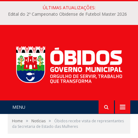
ÚLTIMAS ATUALIZAÇÕES:
Edital do 2º Campeonato Obidense de Futebol Master 2026
MENU
»
»
Home
Notícias
Óbidos recebe visita de representantes
da Secretaria de Estado das Mulheres