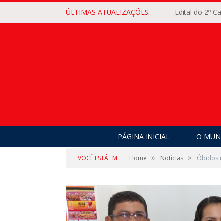
ÚLTIMAS ATUALIZAÇÕES:
Edital do 2º 
PÁGINA INICIAL
O MUNI
»
»
VOCÊ ESTÁ EM:
Home
Notícias
Óbidos 