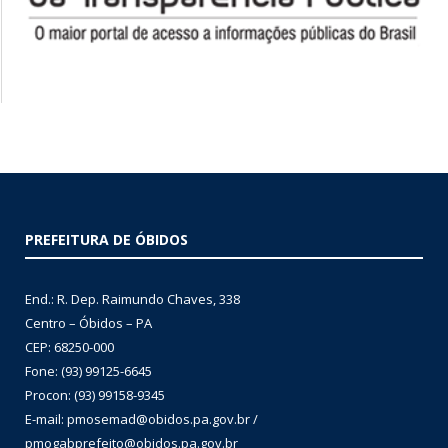
PREFEITURA DE ÓBIDOS
End.: R. Dep. Raimundo Chaves, 338
Centro – Óbidos – PA
CEP: 68250-000
Fone: (93) 99125-6645
Procon: (93) 99158-9345
E-mail: pmosemad@obidos.pa.gov.br /
pmogabprefeito@obidos.pa.gov.br