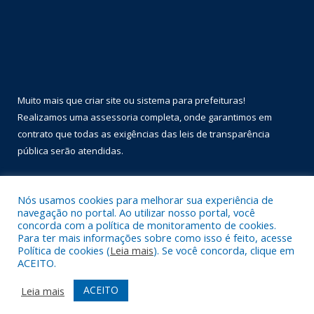
Muito mais que
criar site
ou
sistema para prefeituras
!
Realizamos uma
assessoria
completa, onde garantimos em
contrato que todas as exigências das
leis de transparência
pública
serão atendidas.
Conheça o
PNTP
e o
Radar da Transparência Pública
Nós usamos cookies para melhorar sua experiência de
navegação no portal. Ao utilizar nosso portal, você
concorda com a política de monitoramento de cookies.
Para ter mais informações sobre como isso é feito, acesse
Política de cookies (
Leia mais
). Se você concorda, clique em
Todos os direitos reservados a Prefeitura Municipal de Óbidos.
ACEITO.
Mapa do Site
Acessar Área Administrativa
ACEITO
Leia mais
Acessar Webmail