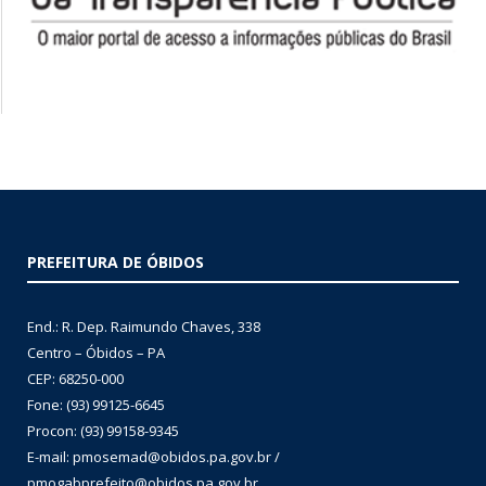
PREFEITURA DE ÓBIDOS
End.: R. Dep. Raimundo Chaves, 338
Centro – Óbidos – PA
CEP: 68250-000
Fone: (93) 99125-6645
Procon: (93) 99158-9345
E-mail: pmosemad@obidos.pa.gov.br /
pmogabprefeito@obidos.pa.gov.br