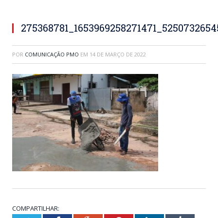
275368781_1653969258271471_525073265
POR
COMUNICAÇÃO PMO
EM
14 DE MARÇO DE 2022
COMPARTILHAR: