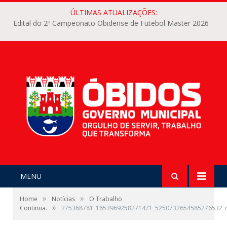
ÚLTIMAS ATUALIZAÇÕES:
Edital do 2º Campeonato Obidense de Futebol Master 2026
MENU
»
»
Home
Notícias
O Trabalho
»
Continua.
275368781_1653969258271471_5250732654585276532_