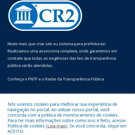
Muito mais que
criar site
ou
sistema para prefeituras
!
Realizamos uma
assessoria
completa, onde garantimos em
contrato que todas as exigências das
leis de transparência
pública
serão atendidas.
Conheça o
PNTP
e o
Radar da Transparência Pública
Nós usamos cookies para melhorar sua experiência de
navegação no portal. Ao utilizar nosso portal, você
Todos os direitos reservados a Prefeitura Municipal de Óbidos.
concorda com a política de monitoramento de cookies.
Para ter mais informações sobre como isso é feito, acesse
Mapa do Site
Acessar Área Administrativa
Política de cookies (
Leia mais
). Se você concorda, clique em
Acessar Webmail
ACEITO.