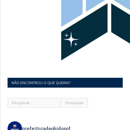
NÃO ENCONTROU O QUE QUERIA?
prefeituradeobidosof