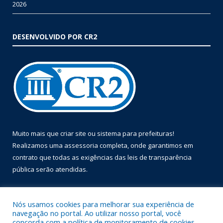
2026
DESENVOLVIDO POR CR2
Muito mais que
criar site
ou
sistema para prefeituras
!
Realizamos uma
assessoria
completa, onde garantimos em
contrato que todas as exigências das
leis de transparência
pública
serão atendidas.
Conheça o
PNTP
e o
Radar da Transparência Pública
Nós usamos cookies para melhorar sua experiência de
navegação no portal. Ao utilizar nosso portal, você
concorda com a política de monitoramento de cookies.