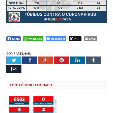
WhatsApp
Messenger
Post
Email
Share
COMPARTILHAR:
Twitter
Facebook
Google+
Pinterest
LinkedIn
Tumblr
Email
CONTEÚDO RELACIONADO