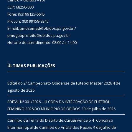
Centro – Óbidos – PA
CEP: 68250-000
Fone: (93) 99125-6645
Procon: (93) 99158-9345
E-mail: pmosemad@obidos.pa.gov.br /
pmogabprefeito@obidos.pa.gov.br
Horário de atendimento: 08:00 às 14:00
ÚLTIMAS PUBLICAÇÕES
Edital do 2º Campeonato Obidense de Futebol Master 2026
4 de
agosto de 2026
EDITAL Nº 001/2026 – III COPA DA INTEGRAÇÃO DE FUTEBOL
FEMININO 2026 DO MUNICÍPIO DE ÓBIDOS
29 de julho de 2026
Carimbó da Terra do Distrito de Curuai vence o 4º Concurso
Intermunicipal de Carimbó do Arraiá dos Pauxis
4 de julho de