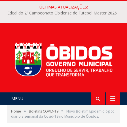
ÚLTIMAS ATUALIZAÇÕES:
Edital do 2º Campeonato Obidense de Futebol Master 2026
MENU
»
»
Home
Boletins COVID-19
Novo Boletim Epidemiológico
diário e semanal da Covid-19 no Município de Óbidos.