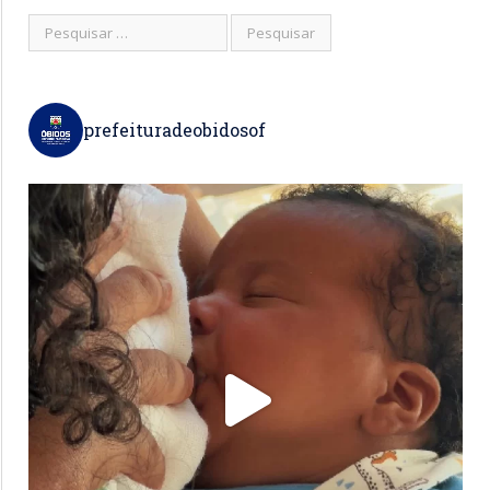
prefeituradeobidosof