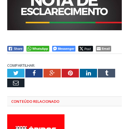
WhatsApp
Messenger
Post
Email
Share
COMPARTILHAR:
Twitter
Facebook
Google+
Pinterest
LinkedIn
Tumblr
Email
CONTEÚDO RELACIONADO