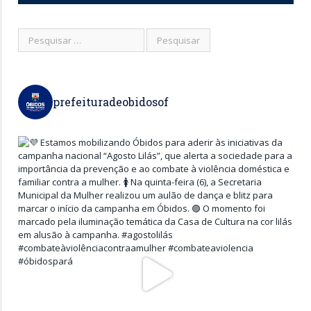
prefeituradeobidosof