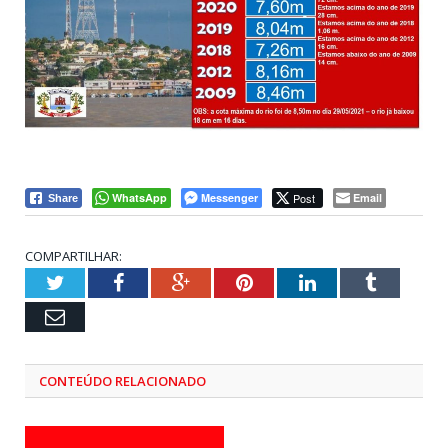
WhatsApp
Messenger
Post
Email
Share
COMPARTILHAR:
Twitter
Facebook
Google+
Pinterest
LinkedIn
Tumblr
Email
CONTEÚDO RELACIONADO