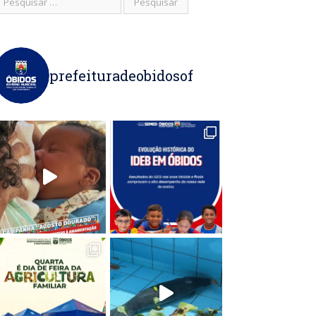
prefeituradeobidosof