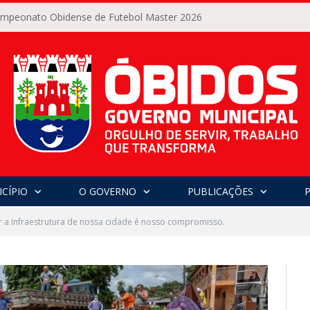
Campeonato Obidense de Futebol Master 2026
CÍPIO
O GOVERNO
PUBLICAÇÕES
 a Infraestrutura de nossa cidade é nosso compromisso.