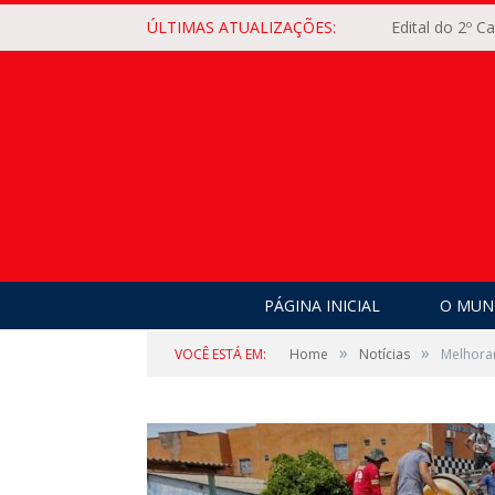
ÚLTIMAS ATUALIZAÇÕES:
Edital do 2º 
PÁGINA INICIAL
O MUNI
»
»
VOCÊ ESTÁ EM:
Home
Notícias
Melhorar