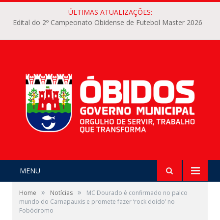
ÚLTIMAS ATUALIZAÇÕES:
Edital do 2º Campeonato Obidense de Futebol Master 2026
MENU
»
»
Home
Notícias
MC Dourado é confirmado no palco
mundo do Carnapauxis e promete fazer ‘rock doido’ no
Fobódromo