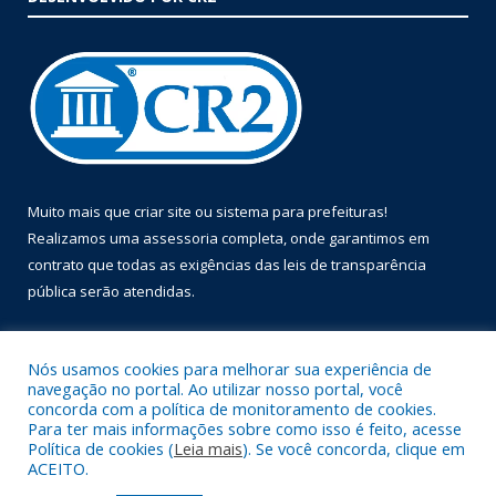
Muito mais que
criar site
ou
sistema para prefeituras
!
Realizamos uma
assessoria
completa, onde garantimos em
contrato que todas as exigências das
leis de transparência
pública
serão atendidas.
Conheça o
PNTP
e o
Radar da Transparência Pública
Nós usamos cookies para melhorar sua experiência de
navegação no portal. Ao utilizar nosso portal, você
concorda com a política de monitoramento de cookies.
Para ter mais informações sobre como isso é feito, acesse
Política de cookies (
Leia mais
). Se você concorda, clique em
Todos os direitos reservados a Prefeitura Municipal de Óbidos.
ACEITO.