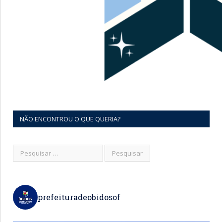
NÃO ENCONTROU O QUE QUERIA?
prefeituradeobidosof