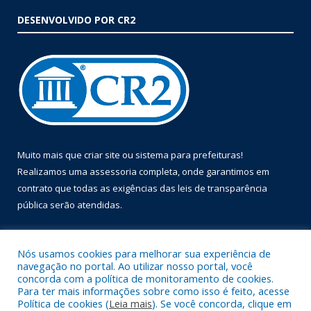
DESENVOLVIDO POR CR2
Muito mais que
criar site
ou
sistema para prefeituras
!
Realizamos uma
assessoria
completa, onde garantimos em
contrato que todas as exigências das
leis de transparência
pública
serão atendidas.
Conheça o
PNTP
e o
Radar da Transparência Pública
Nós usamos cookies para melhorar sua experiência de
navegação no portal. Ao utilizar nosso portal, você
concorda com a política de monitoramento de cookies.
Para ter mais informações sobre como isso é feito, acesse
Política de cookies (
Leia mais
). Se você concorda, clique em
Todos os direitos reservados a Prefeitura Municipal de Óbidos.