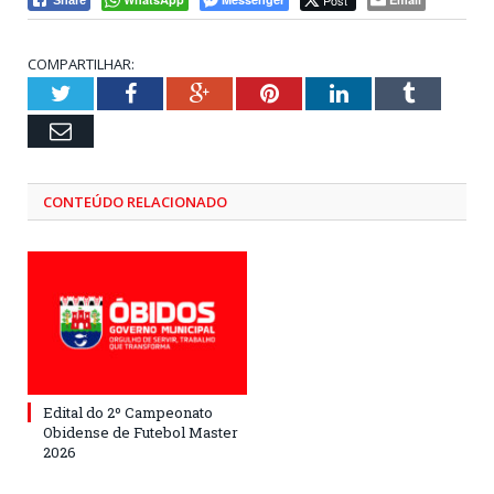
Post
Share
COMPARTILHAR:
Twitter
Facebook
Google+
Pinterest
LinkedIn
Tumblr
Email
CONTEÚDO RELACIONADO
Edital do 2º Campeonato
Obidense de Futebol Master
2026