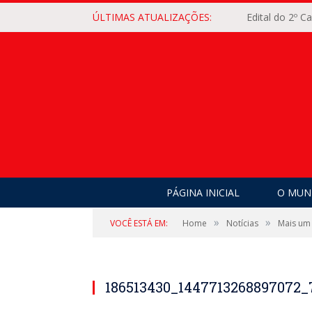
ÚLTIMAS ATUALIZAÇÕES:
Edital do 2º 
PÁGINA INICIAL
O MUNI
»
»
VOCÊ ESTÁ EM:
Home
Notícias
Mais um
186513430_1447713268897072_