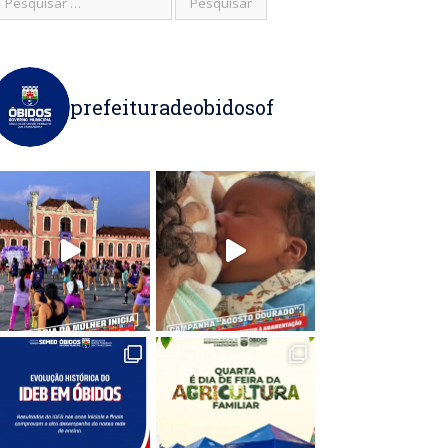
prefeituradeobidosof