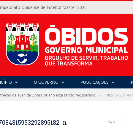
Campeonato Obidense de Futebol Master 2026
CÍPIO
O GOVERNO
PUBLICAÇÕES
»
 trecho da avenida Dom Floriano está sendo recuperado.
186513430_144
7084815953292895182_n
0