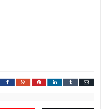
tter
Facebook
Google+
Pinterest
LinkedIn
Tumblr
Email