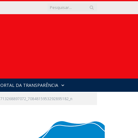
PORTAL DA TRANSPARÊNCIA
7713268897072_7084815953292895182_n