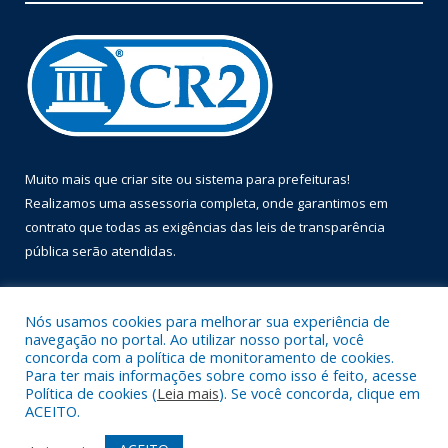
Muito mais que
criar site
ou
sistema para prefeituras
!
Realizamos uma
assessoria
completa, onde garantimos em
contrato que todas as exigências das
leis de transparência
pública
serão atendidas.
Conheça o
PNTP
e o
Radar da Transparência Pública
Nós usamos cookies para melhorar sua experiência de
navegação no portal. Ao utilizar nosso portal, você
concorda com a política de monitoramento de cookies.
Para ter mais informações sobre como isso é feito, acesse
Política de cookies (
Leia mais
). Se você concorda, clique em
Todos os direitos reservados a Prefeitura Municipal de Óbidos.
ACEITO.