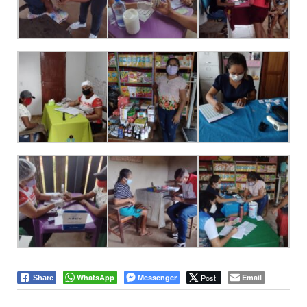
WhatsApp
Messenger
Post
Email
Share