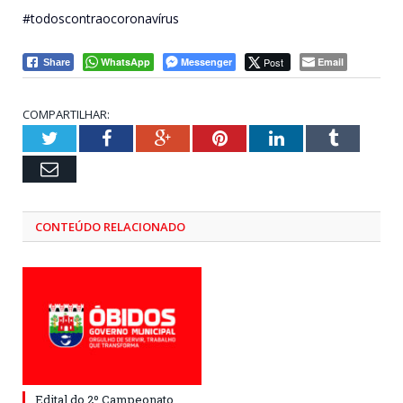
#todoscontraocoronavírus
WhatsApp
Messenger
Post
Email
Share
COMPARTILHAR:
Twitter
Facebook
Google+
Pinterest
LinkedIn
Tumblr
Email
CONTEÚDO RELACIONADO
Edital do 2º Campeonato