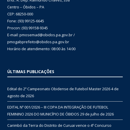
End.: R. Dep. Raimundo Chaves, 338
Centro – Óbidos – PA
CEP: 68250-000
Fone: (93) 99125-6645
Procon: (93) 99158-9345
E-mail: pmosemad@obidos.pa.gov.br /
pmogabprefeito@obidos.pa.gov.br
Horário de atendimento: 08:00 às 14:00
ÚLTIMAS PUBLICAÇÕES
Edital do 2º Campeonato Obidense de Futebol Master 2026
4 de
agosto de 2026
EDITAL Nº 001/2026 – III COPA DA INTEGRAÇÃO DE FUTEBOL
FEMININO 2026 DO MUNICÍPIO DE ÓBIDOS
29 de julho de 2026
Carimbó da Terra do Distrito de Curuai vence o 4º Concurso