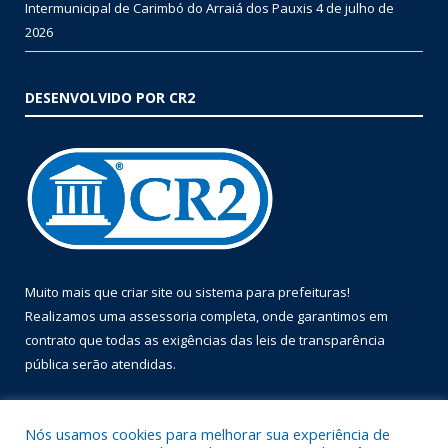
Intermunicipal de Carimbó do Arraiá dos Pauxis
4 de julho de
2026
DESENVOLVIDO POR CR2
Muito mais que
criar site
ou
sistema para prefeituras
!
Realizamos uma
assessoria
completa, onde garantimos em
contrato que todas as exigências das
leis de transparência
pública
serão atendidas.
Conheça o
PNTP
e o
Radar da Transparência Pública
Nós usamos cookies para melhorar sua experiência de