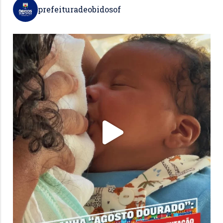
prefeituradeobidosof