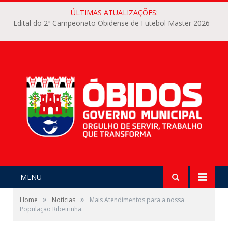
ÚLTIMAS ATUALIZAÇÕES:
Edital do 2º Campeonato Obidense de Futebol Master 2026
MENU
»
»
Home
Notícias
Mais Atendimentos para a nossa
População Ribeirinha.