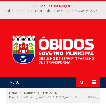
ÚLTIMAS ATUALIZAÇÕES:
Edital do 2º Campeonato Obidense de Futebol Master 2026
MENU
»
»
Home
Notícias
LIMPEZA EM
»
DIA.
186052650_1443572999311099_6413990065865000667_n