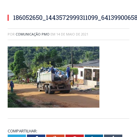
186052650_1443572999311099_6413990065
POR
COMUNICAÇÃO PMO
EM
14 DE MAIO DE 2021
COMPARTILHAR: