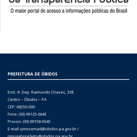
PREFEITURA DE ÓBIDOS
End.: R. Dep. Raimundo Chaves, 338
Centro – Óbidos – PA
CEP: 68250-000
Fone: (93) 99125-6645
Procon: (93) 99158-9345
E-mail: pmosemad@obidos.pa.gov.br /
pmogabprefeito@obidos.pa.gov.br