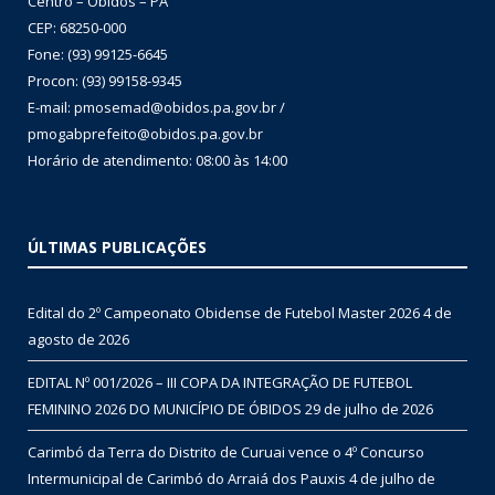
Centro – Óbidos – PA
CEP: 68250-000
Fone: (93) 99125-6645
Procon: (93) 99158-9345
E-mail: pmosemad@obidos.pa.gov.br /
pmogabprefeito@obidos.pa.gov.br
Horário de atendimento: 08:00 às 14:00
ÚLTIMAS PUBLICAÇÕES
Edital do 2º Campeonato Obidense de Futebol Master 2026
4 de
agosto de 2026
EDITAL Nº 001/2026 – III COPA DA INTEGRAÇÃO DE FUTEBOL
FEMININO 2026 DO MUNICÍPIO DE ÓBIDOS
29 de julho de 2026
Carimbó da Terra do Distrito de Curuai vence o 4º Concurso
Intermunicipal de Carimbó do Arraiá dos Pauxis
4 de julho de