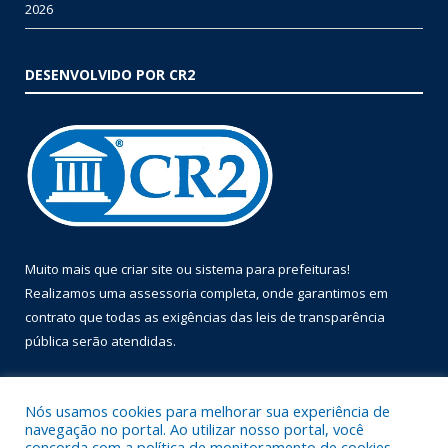
2026
DESENVOLVIDO POR CR2
Muito mais que
criar site
ou
sistema para prefeituras
!
Realizamos uma
assessoria
completa, onde garantimos em
contrato que todas as exigências das
leis de transparência
pública
serão atendidas.
Conheça o
PNTP
e o
Radar da Transparência Pública
Nós usamos cookies para melhorar sua experiência de
navegação no portal. Ao utilizar nosso portal, você
concorda com a política de monitoramento de cookies.