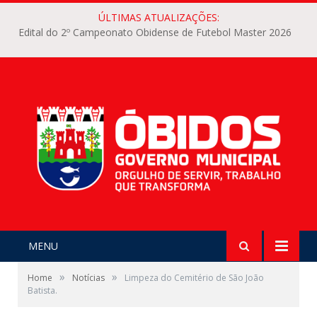
ÚLTIMAS ATUALIZAÇÕES:
Edital do 2º Campeonato Obidense de Futebol Master 2026
MENU
»
»
Home
Notícias
Limpeza do Cemitério de São João
Batista.