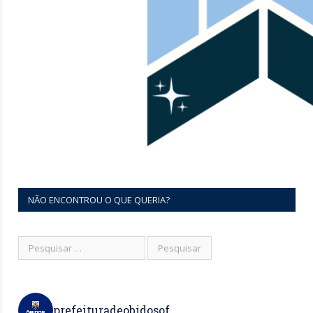
NÃO ENCONTROU O QUE QUERIA?
prefeituradeobidosof