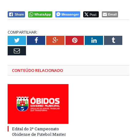
WhatsApp
Messenger
Post
Email
Share
COMPARTILHAR:
Twitter
Facebook
Google+
Pinterest
LinkedIn
Tumblr
Email
CONTEÚDO RELACIONADO
Edital do 2º Campeonato
Obidense de Futebol Master