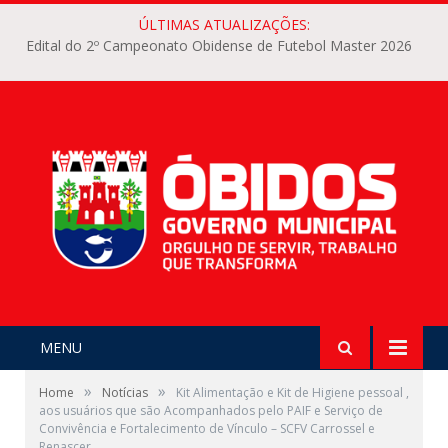
ÚLTIMAS ATUALIZAÇÕES:
Edital do 2º Campeonato Obidense de Futebol Master 2026
MENU
»
»
Home
Notícias
Kit Alimentação e Kit de Higiene pessoal ,
aos usuários que são Acompanhados pelo PAIF e Serviço de
Convivência e Fortalecimento de Vínculo – SCFV Carrossel e
Renascer.