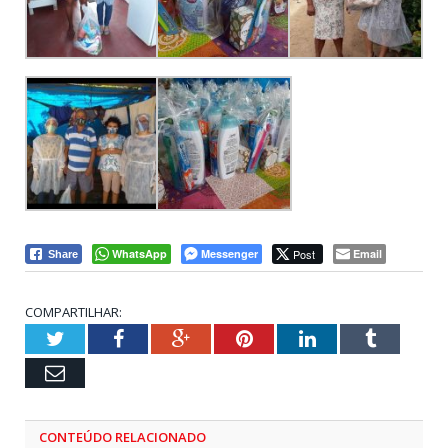
WhatsApp
Messenger
Post
Email
Share
COMPARTILHAR:
Twitter
Facebook
Google+
Pinterest
LinkedIn
Tumblr
Email
CONTEÚDO RELACIONADO