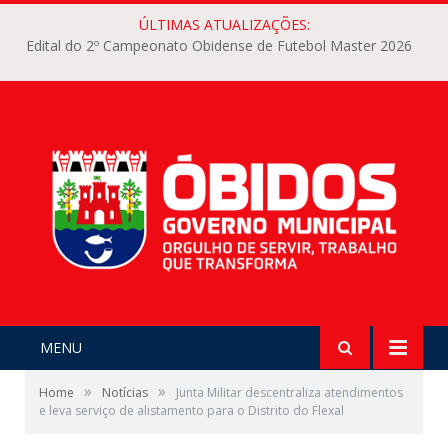
ÚLTIMAS ATUALIZAÇÕES:
Edital do 2º Campeonato Obidense de Futebol Master 2026
MENU
»
»
Home
Notícias
Junta Militar descentraliza atendimentos
e leva serviço de alistamento para o Distrito do Flexal