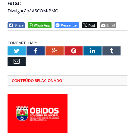
Fotos:
Divulgação/ ASCOM-PMO
WhatsApp
Messenger
Post
Email
Share
COMPARTILHAR:
Twitter
Facebook
Google+
Pinterest
LinkedIn
Tumblr
Email
CONTEÚDO RELACIONADO