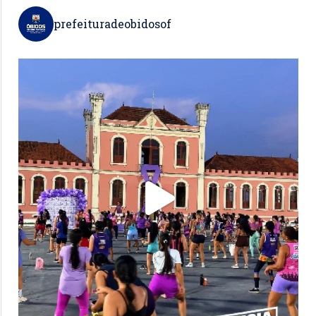
prefeituradeobidosof