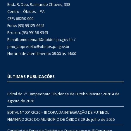
End.: R. Dep. Raimundo Chaves, 338
Centro – Óbidos – PA
CEP: 68250-000
Fone: (93) 99125-6645
Procon: (93) 99158-9345
E-mail: pmosemad@obidos.pa.gov.br /
pmogabprefeito@obidos.pa.gov.br
Horário de atendimento: 08:00 às 14:00
ÚLTIMAS PUBLICAÇÕES
Edital do 2º Campeonato Obidense de Futebol Master 2026
4 de
agosto de 2026
EDITAL Nº 001/2026 – III COPA DA INTEGRAÇÃO DE FUTEBOL
FEMININO 2026 DO MUNICÍPIO DE ÓBIDOS
29 de julho de 2026
Carimbó da Terra do Distrito de Curuai vence o 4º Concurso