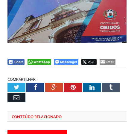
WhatsApp
Messenger
Post
Email
Share
COMPARTILHAR:
Twitter
Facebook
Google+
Pinterest
LinkedIn
Tumblr
Email
CONTEÚDO RELACIONADO