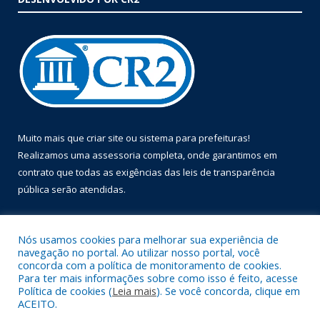
Muito mais que
criar site
ou
sistema para prefeituras
!
Realizamos uma
assessoria
completa, onde garantimos em
contrato que todas as exigências das
leis de transparência
pública
serão atendidas.
Conheça o
PNTP
e o
Radar da Transparência Pública
Nós usamos cookies para melhorar sua experiência de
navegação no portal. Ao utilizar nosso portal, você
concorda com a política de monitoramento de cookies.
Para ter mais informações sobre como isso é feito, acesse
Política de cookies (
Leia mais
). Se você concorda, clique em
Todos os direitos reservados a Prefeitura Municipal de Óbidos.
ACEITO.