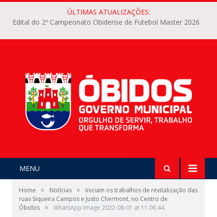
ÚLTIMAS ATUALIZAÇÕES:
Edital do 2º Campeonato Obidense de Futebol Master 2026
MENU
»
»
Home
Notícias
Iniciam os trabalhos de revitalização das
ruas Siqueira Campos e Justo Chermont, no Centro de
»
Óbidos
WhatsApp Image 2022-08-01 at 11.06.44