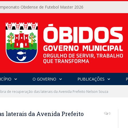
Campeonato Obidense de Futebol Master 2026
CÍPIO
O GOVERNO
PUBLICAÇÕES
 obra de recuperação das laterais da Avenida Prefeito Nelson Souza
as laterais da Avenida Prefeito
0