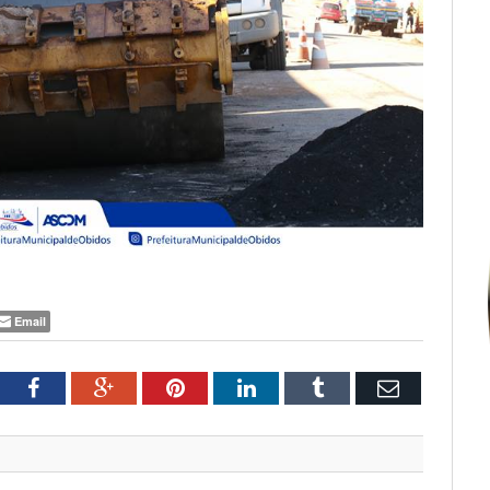
Email
tter
Facebook
Google+
Pinterest
LinkedIn
Tumblr
Email