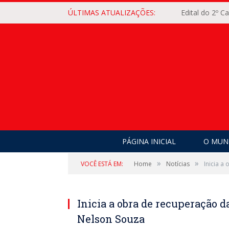
ÚLTIMAS ATUALIZAÇÕES:
Edital do 2º 
PÁGINA INICIAL
O MUNI
»
»
VOCÊ ESTÁ EM:
Home
Notícias
Inicia a
Inicia a obra de recuperação d
Nelson Souza