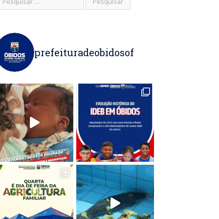
prefeituradeobidosof