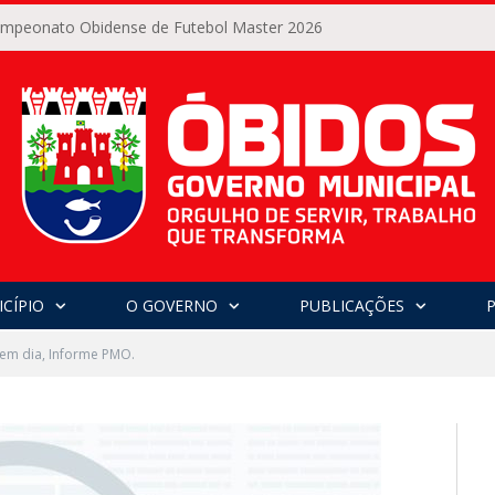
Campeonato Obidense de Futebol Master 2026
CÍPIO
O GOVERNO
PUBLICAÇÕES
 em dia, Informe PMO.