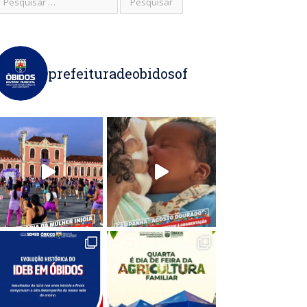
prefeituradeobidosof