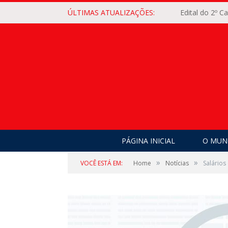
ÚLTIMAS ATUALIZAÇÕES:
Edital do 2º 
PÁGINA INICIAL
O MUNI
»
»
VOCÊ ESTÁ EM:
Home
Notícias
Salários