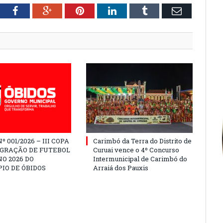
tter
Facebook
Google+
Pinterest
LinkedIn
Tumblr
Email
º 001/2026 – III COPA
Carimbó da Terra do Distrito de
EGRAÇÃO DE FUTEBOL
Curuai vence o 4º Concurso
O 2026 DO
Intermunicipal de Carimbó do
IO DE ÓBIDOS
Arraiá dos Pauxis