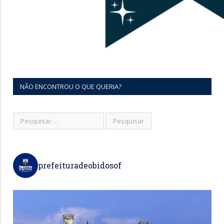
NÃO ENCONTROU O QUE QUERIA?
prefeituradeobidosof