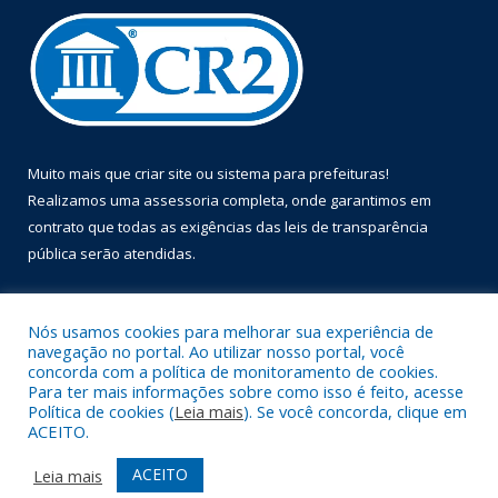
Muito mais que
criar site
ou
sistema para prefeituras
!
Realizamos uma
assessoria
completa, onde garantimos em
contrato que todas as exigências das
leis de transparência
pública
serão atendidas.
Conheça o
PNTP
e o
Radar da Transparência Pública
Nós usamos cookies para melhorar sua experiência de
navegação no portal. Ao utilizar nosso portal, você
concorda com a política de monitoramento de cookies.
Para ter mais informações sobre como isso é feito, acesse
Política de cookies (
Leia mais
). Se você concorda, clique em
Todos os direitos reservados a Prefeitura Municipal de Óbidos.
ACEITO.
Mapa do Site
Acessar Área Administrativa
ACEITO
Leia mais
Acessar Webmail