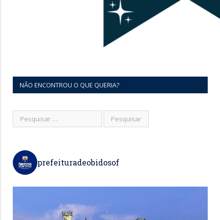
NÃO ENCONTROU O QUE QUERIA?
prefeituradeobidosof