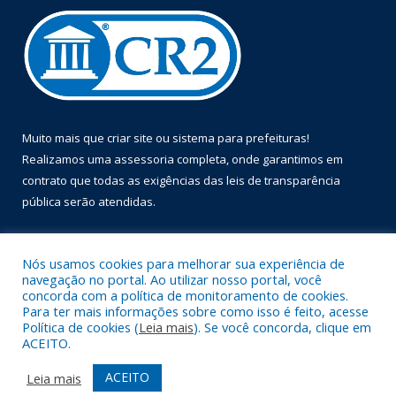
Muito mais que
criar site
ou
sistema para prefeituras
!
Realizamos uma
assessoria
completa, onde garantimos em
contrato que todas as exigências das
leis de transparência
pública
serão atendidas.
Conheça o
PNTP
e o
Radar da Transparência Pública
Nós usamos cookies para melhorar sua experiência de
navegação no portal. Ao utilizar nosso portal, você
concorda com a política de monitoramento de cookies.
Para ter mais informações sobre como isso é feito, acesse
Política de cookies (
Leia mais
). Se você concorda, clique em
Todos os direitos reservados a Prefeitura Municipal de Óbidos.
ACEITO.
Mapa do Site
Acessar Área Administrativa
ACEITO
Leia mais
Acessar Webmail