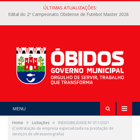
ÚLTIMAS ATUALIZAÇÕES:
Edital do 2º Campeonato Obidense de Futebol Master 2026
MENU
»
»
Home
Licitações
INEXIGIBILIDADE Nº 011/2021
(Contratação de empresa especializada na prestação de
serviços de ultrassonografia)