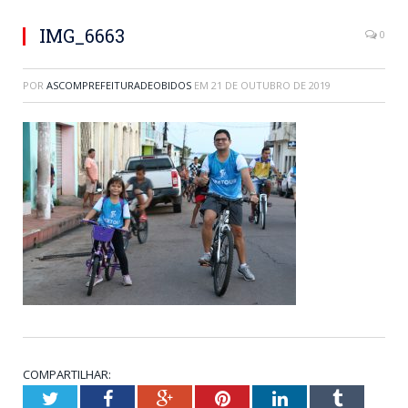
IMG_6663
0
POR
ASCOMPREFEITURADEOBIDOS
EM
21 DE OUTUBRO DE 2019
COMPARTILHAR:
Twitter
Facebook
Google+
Pinterest
LinkedIn
Tumblr