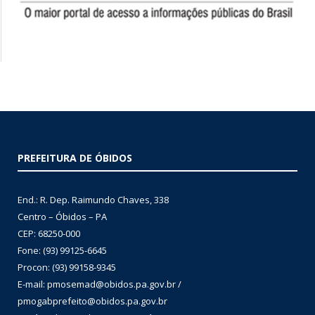
PREFEITURA DE ÓBIDOS
End.: R. Dep. Raimundo Chaves, 338
Centro – Óbidos – PA
CEP: 68250-000
Fone: (93) 99125-6645
Procon: (93) 99158-9345
E-mail: pmosemad@obidos.pa.gov.br /
pmogabprefeito@obidos.pa.gov.br