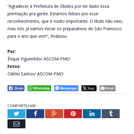
“Agradecer à Prefeitura de Óbidos por ter dado essa
premiação pra gente. Estamos felizes por esse
reconhecimento, que é muito importante. O título não veio,
mas nós já vamos iniciar os preparativos do São Francisco
para o ano que vem”, finalizou.
Por:
Érique Figueirêdo/ ASCOM-PMO
Fotos:
Odirlei Santos/ ASCOM-PMO
WhatsApp
Messenger
Post
Email
Share
COMPARTILHAR:
Twitter
Facebook
Google+
Pinterest
LinkedIn
Tumblr
Email