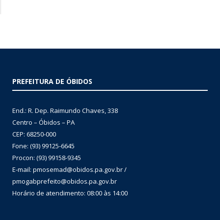
PREFEITURA DE ÓBIDOS
End.: R. Dep. Raimundo Chaves, 338
Centro – Óbidos – PA
CEP: 68250-000
Fone: (93) 99125-6645
Procon: (93) 99158-9345
E-mail: pmosemad@obidos.pa.gov.br /
pmogabprefeito@obidos.pa.gov.br
Horário de atendimento: 08:00 às 14:00