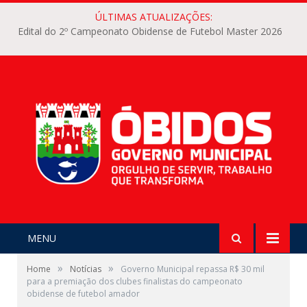
ÚLTIMAS ATUALIZAÇÕES:
Edital do 2º Campeonato Obidense de Futebol Master 2026
MENU
»
»
Home
Notícias
Governo Municipal repassa R$ 30 mil
para a premiação dos clubes finalistas do campeonato
obidense de futebol amador