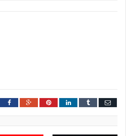
tter
Facebook
Google+
Pinterest
LinkedIn
Tumblr
Email