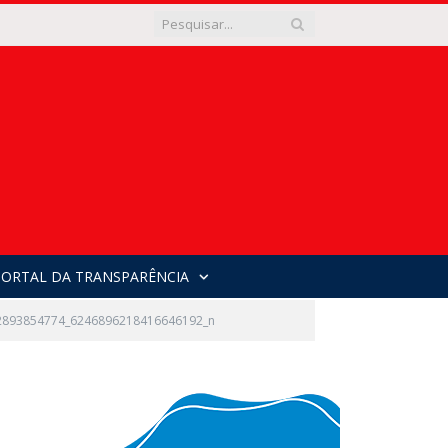
PORTAL DA TRANSPARÊNCIA
2893854774_6246896218416646192_n