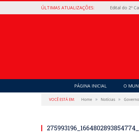
ÚLTIMAS ATUALIZAÇÕES:
Edital do 2º 
PÁGINA INICIAL
O MUNI
»
»
VOCÊ ESTÁ EM:
Home
Notícias
Governo 
275993196_1664802893854774_