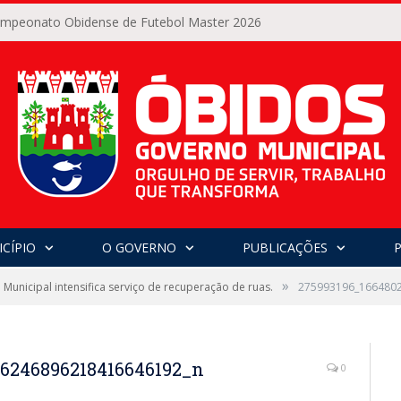
Campeonato Obidense de Futebol Master 2026
CÍPIO
O GOVERNO
PUBLICAÇÕES
»
Municipal intensifica serviço de recuperação de ruas.
275993196_166480
6246896218416646192_n
0