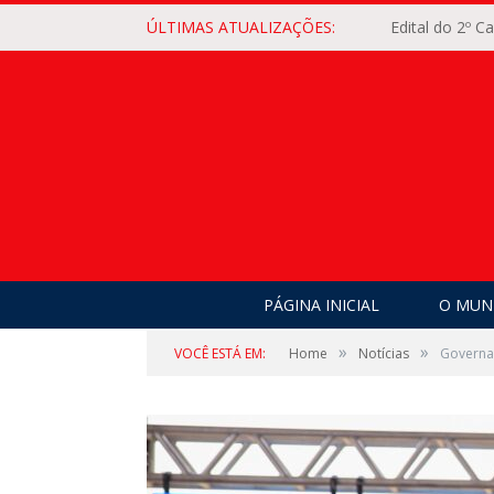
ÚLTIMAS ATUALIZAÇÕES:
Edital do 2º 
PÁGINA INICIAL
O MUNI
»
»
VOCÊ ESTÁ EM:
Home
Notícias
Governad