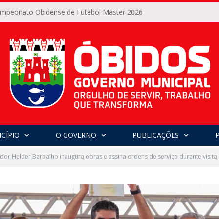
Campeonato Obidense de Futebol Master 2026
CÍPIO
O GOVERNO
PUBLICAÇÕES
or Helder Barbalho inaugura obras e assina ordens de serviço durante visita