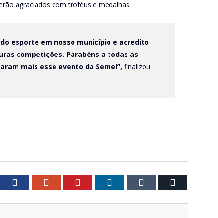
erão agraciados com troféus e medalhas.
 do esporte em nosso município e acredito
uturas competições. Parabéns a todas as
giaram mais esse evento da Semel”,
finalizou
tter
Facebook
Google+
Pinterest
LinkedIn
Tumblr
Email