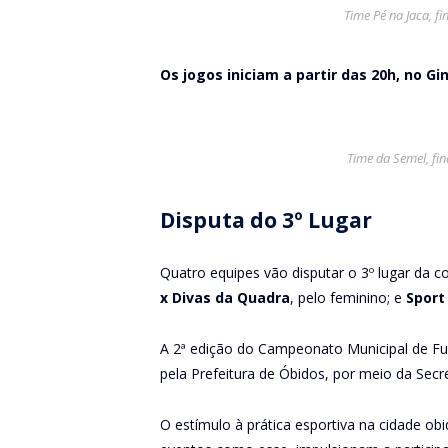
Time Pé na Jaca, fi
Os jogos iniciam a partir das 20h, no G
Time da Semel, fin
Disputa do 3º Lugar
Quatro equipes vão disputar o 3º lugar da 
x Divas da Quadra
, pelo feminino; e
Sport
A 2ª edição do Campeonato Municipal de Fut
pela Prefeitura de Óbidos, por meio da Secre
O estímulo à prática esportiva na cidade o