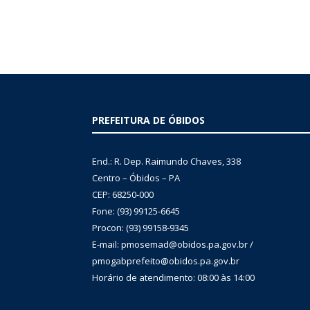
PREFEITURA DE ÓBIDOS
End.: R. Dep. Raimundo Chaves, 338
Centro – Óbidos – PA
CEP: 68250-000
Fone: (93) 99125-6645
Procon: (93) 99158-9345
E-mail: pmosemad@obidos.pa.gov.br /
pmogabprefeito@obidos.pa.gov.br
Horário de atendimento: 08:00 às 14:00