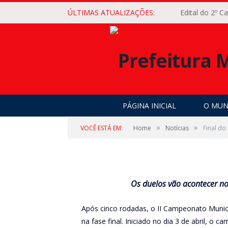
ÚLTIMAS ATUALIZAÇÕES:
Edital do 2º 
NOTÍCIAS
Final do II Campeo
dos Servidores Públ
sábado, 25
PÁGINA INICIAL
O MUN
por
COMUNICAÇÃO PMO
em
22 DE MAIO DE 2024
»
»
VOCÊ ESTÁ EM:
Home
Notícias
Final do
Os duelos vão acontecer no
Após cinco rodadas, o II Campeonato Munici
na fase final. Iniciado no dia 3 de abril, o