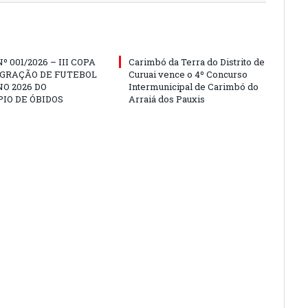
º 001/2026 – III COPA
Carimbó da Terra do Distrito de
EGRAÇÃO DE FUTEBOL
Curuai vence o 4º Concurso
O 2026 DO
Intermunicipal de Carimbó do
IO DE ÓBIDOS
Arraiá dos Pauxis