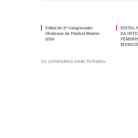
Edital do 2º Campeonato
EDITAL N
Obidense de Futebol Master
DA INT
2026
FEMININ
MUNICÍP
Os comentários estão fechados.