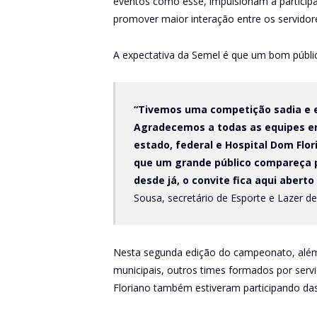
eventos como esse, impulsionam a participa
promover maior interação entre os servidore
A expectativa da Semel é que um bom públi
“Tivemos uma competição sadia e 
Agradecemos a todas as equipes en
estado, federal e Hospital Dom Flor
que um grande público compareça p
desde já, o convite fica aqui abert
Sousa, secretário de Esporte e Lazer d
Nesta segunda edição do campeonato, além 
municipais, outros times formados por servi
Floriano também estiveram participando da