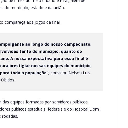
ção de times do meio urbano e rural, além de
s do município, estado e da união.
co compareça aos jogos da final.
empolgante ao longo do nosso campeonato.
volvidas tanto do município, quanto do
iano. A nossa expectativa para essa final é
ara prestigiar nossas equipes do município,
o para toda a população”,
convidou Nelson Luis
e Óbidos.
das equipes formadas por servidores públicos
dores públicos estaduais, federais e do Hospital Dom
s rodadas.