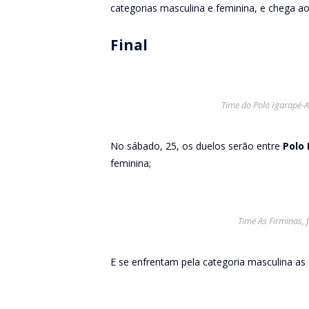
categorias masculina e feminina, e chega a
Final
Time do Polo Igarapé-Aç
No sábado, 25, os duelos serão entre
Polo 
feminina;
Time As Firminas, f
E se enfrentam pela categoria masculina as