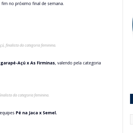
o fim no próximo final de semana.
ú, finalista da categoria feminina.
Igarapé-Açú x As Firminas
, valendo pela categoria
inalista da categoria feminina.
 equipes
Pé na Jaca x Semel.