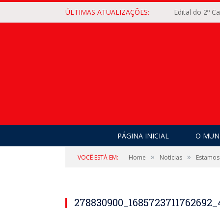
ÚLTIMAS ATUALIZAÇÕES:
Edital do 2º 
PÁGINA INICIAL
O MUNI
»
»
VOCÊ ESTÁ EM:
Home
Notícias
Estamos
278830900_1685723711762692_