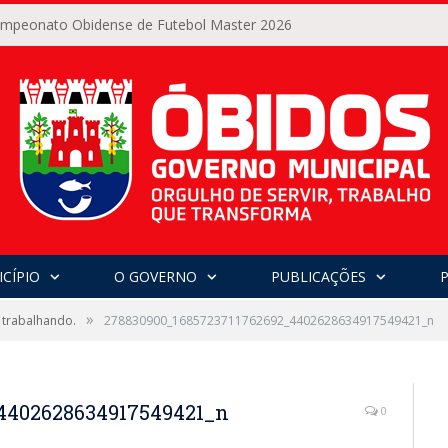
Campeonato Obidense de Futebol Master 2026
CÍPIO
O GOVERNO
PUBLICAÇÕES
»
 trabalhando.
278830900_1685723711762692_4402628634917549421_n
4402628634917549421_n
0