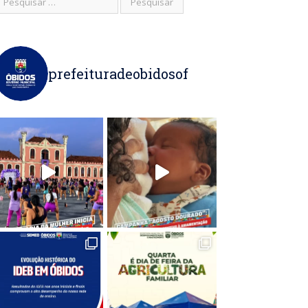
prefeituradeobidosof