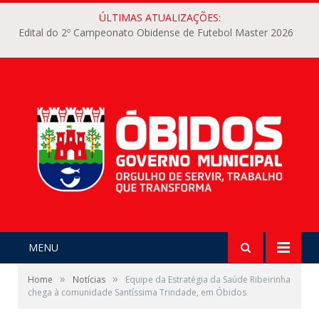
ÚLTIMAS ATUALIZAÇÕES:
Edital do 2º Campeonato Obidense de Futebol Master 2026
MENU
»
»
Home
Notícias
Equipe da Estratégia da Saúde Ribeirinha
chega à comunidade Santíssima Trindade, em Óbidos