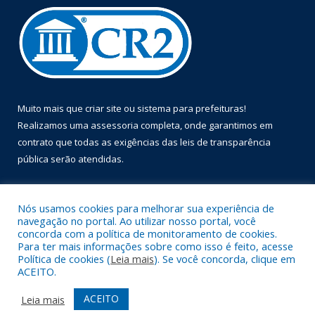
Muito mais que
criar site
ou
sistema para prefeituras
!
Realizamos uma
assessoria
completa, onde garantimos em
contrato que todas as exigências das
leis de transparência
pública
serão atendidas.
Conheça o
PNTP
e o
Radar da Transparência Pública
Nós usamos cookies para melhorar sua experiência de
navegação no portal. Ao utilizar nosso portal, você
concorda com a política de monitoramento de cookies.
Para ter mais informações sobre como isso é feito, acesse
Política de cookies (
Leia mais
). Se você concorda, clique em
Todos os direitos reservados a Prefeitura Municipal de Óbidos.
ACEITO.
Mapa do Site
Acessar Área Administrativa
ACEITO
Leia mais
Acessar Webmail