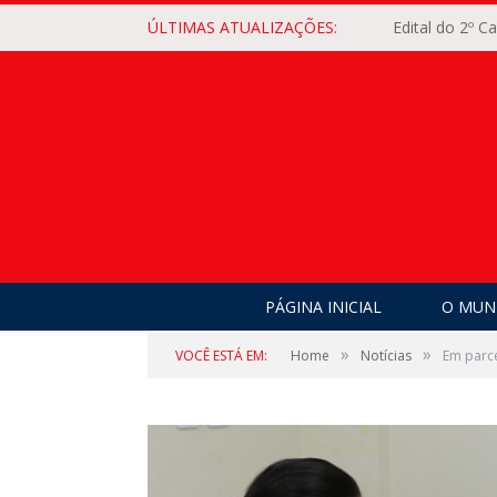
ÚLTIMAS ATUALIZAÇÕES:
Edital do 2º 
PÁGINA INICIAL
O MUNI
»
»
VOCÊ ESTÁ EM:
Home
Notícias
Em parce