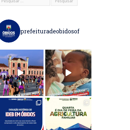
prefeituradeobidosof