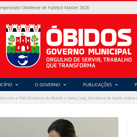
Campeonato Obidense de Futebol Master 2026
CÍPIO
O GOVERNO
PUBLICAÇÕES
ria com a ONG Doutores do Mundo e Santa Casa, Secretaria de Saúde realiza co