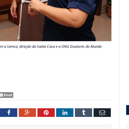
ntre a Semsa, direção da Santa Casa e a ONG Doutores do Mundo
Email
tter
Facebook
Google+
Pinterest
LinkedIn
Tumblr
Email