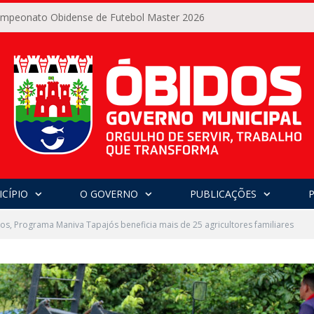
Campeonato Obidense de Futebol Master 2026
CÍPIO
O GOVERNO
PUBLICAÇÕES
s, Programa Maniva Tapajós beneficia mais de 25 agricultores familiares