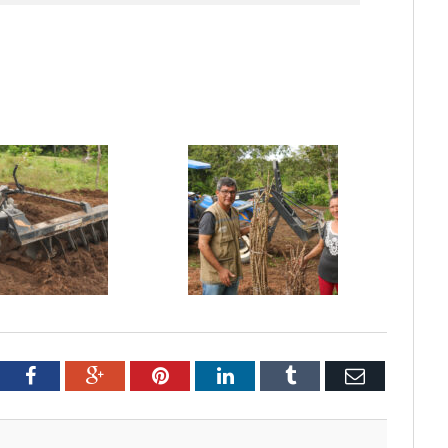
tter
Facebook
Google+
Pinterest
LinkedIn
Tumblr
Email