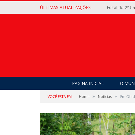
ÚLTIMAS ATUALIZAÇÕES:
Edital do 2º 
PÁGINA INICIAL
O MUNI
»
»
VOCÊ ESTÁ EM:
Home
Notícias
Em Óbido