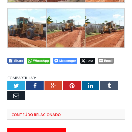
WhatsApp
Messenger
Post
Email
Share
COMPARTILHAR:
Twitter
Facebook
Google+
Pinterest
LinkedIn
Tumblr
Email
CONTEÚDO RELACIONADO