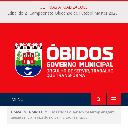
ÚLTIMAS ATUALIZAÇÕES:
Edital do 2º Campeonato Obidense de Futebol Master 2026
MENU
»
»
Home
Notícias
Em Óbidos o serviço de terraplenagem
segue sendo realizado no bairro São Francisco.