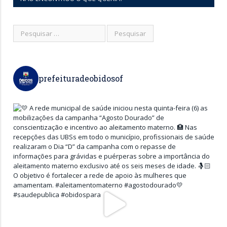
prefeituradeobidosof