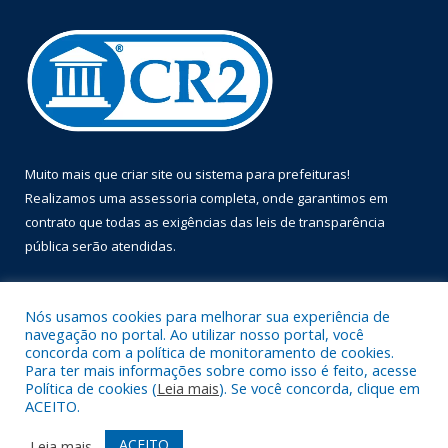
Muito mais que
criar site
ou
sistema para prefeituras
!
Realizamos uma
assessoria
completa, onde garantimos em
contrato que todas as exigências das
leis de transparência
pública
serão atendidas.
Conheça o
PNTP
e o
Radar da Transparência Pública
Nós usamos cookies para melhorar sua experiência de
navegação no portal. Ao utilizar nosso portal, você
concorda com a política de monitoramento de cookies.
Para ter mais informações sobre como isso é feito, acesse
Política de cookies (
Leia mais
). Se você concorda, clique em
Todos os direitos reservados a Prefeitura Municipal de Óbidos.
ACEITO.
Mapa do Site
Acessar Área Administrativa
ACEITO
Leia mais