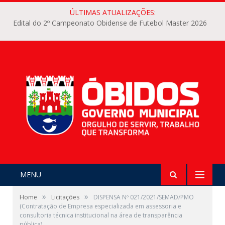
ÚLTIMAS ATUALIZAÇÕES:
Edital do 2º Campeonato Obidense de Futebol Master 2026
MENU
»
»
Home
Licitações
DISPENSA Nº 021/2021/SEMAD/PMO
(Contratação de Empresa especializada em assessoria e
consultoria técnica institucional na área de transparência
pública)