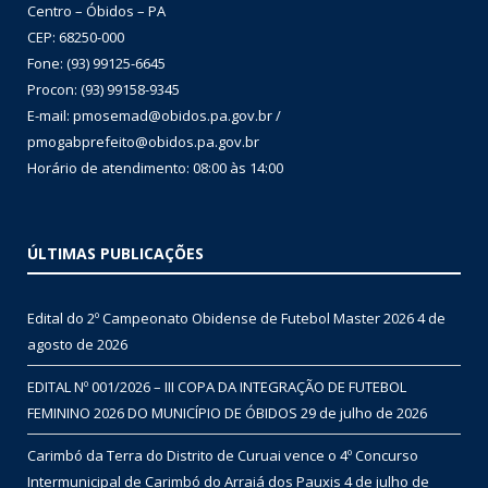
Centro – Óbidos – PA
CEP: 68250-000
Fone: (93) 99125-6645
Procon: (93) 99158-9345
E-mail: pmosemad@obidos.pa.gov.br /
pmogabprefeito@obidos.pa.gov.br
Horário de atendimento: 08:00 às 14:00
ÚLTIMAS PUBLICAÇÕES
Edital do 2º Campeonato Obidense de Futebol Master 2026
4 de
agosto de 2026
EDITAL Nº 001/2026 – III COPA DA INTEGRAÇÃO DE FUTEBOL
FEMININO 2026 DO MUNICÍPIO DE ÓBIDOS
29 de julho de 2026
Carimbó da Terra do Distrito de Curuai vence o 4º Concurso
Intermunicipal de Carimbó do Arraiá dos Pauxis
4 de julho de