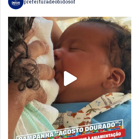
prefeituradeobidosof