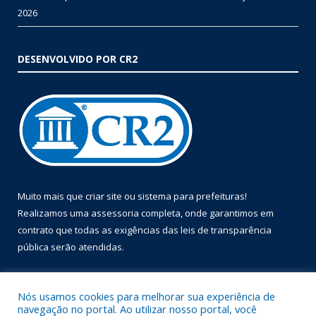
2026
DESENVOLVIDO POR CR2
Muito mais que
criar site
ou
sistema para prefeituras
!
Realizamos uma
assessoria
completa, onde garantimos em
contrato que todas as exigências das
leis de transparência
pública
serão atendidas.
Conheça o
PNTP
e o
Radar da Transparência Pública
Nós usamos cookies para melhorar sua experiência de
navegação no portal. Ao utilizar nosso portal, você