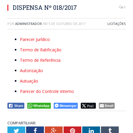
DISPENSA Nº 018/2017
0
POR
ADMINISTRADOR
EM
5 DE OUTUBRO DE 2017
LICITAÇÕES
Parecer Jurídico
Termo de Ratificação
Termo de Referência
Autorização
Autuação
Parecer do Controle Interno
WhatsApp
Messenger
Post
Email
Share
COMPARTILHAR:
Twitter
Facebook
Google+
Pinterest
LinkedIn
Tumblr