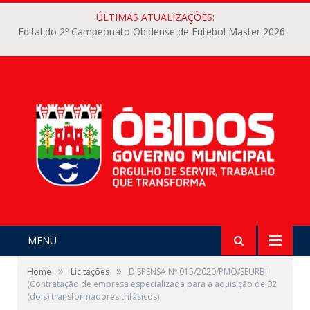
ÚLTIMAS ATUALIZAÇÕES:
Edital do 2º Campeonato Obidense de Futebol Master 2026
MENU
»
»
Home
Licitações
DISPENSA Nº 015/2020/PMO/SEURBI
(Contratação de empresa especializada para a aquisição de 02
(dois) transformadores trifásicos)