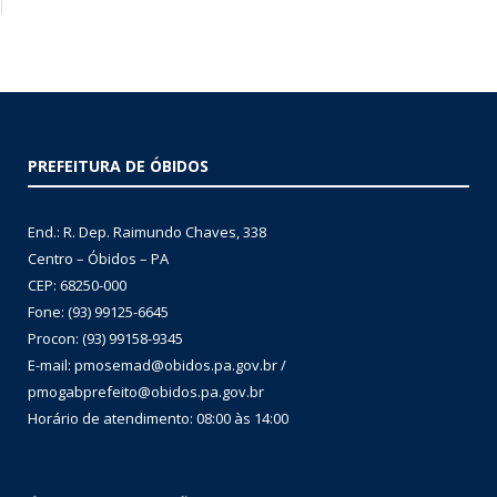
PREFEITURA DE ÓBIDOS
End.: R. Dep. Raimundo Chaves, 338
Centro – Óbidos – PA
CEP: 68250-000
Fone: (93) 99125-6645
Procon: (93) 99158-9345
E-mail: pmosemad@obidos.pa.gov.br /
pmogabprefeito@obidos.pa.gov.br
Horário de atendimento: 08:00 às 14:00