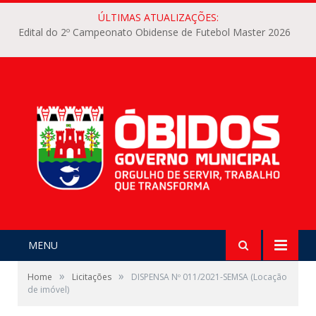
ÚLTIMAS ATUALIZAÇÕES:
Edital do 2º Campeonato Obidense de Futebol Master 2026
MENU
»
»
Home
Licitações
DISPENSA Nº 011/2021-SEMSA (Locação
de imóvel)