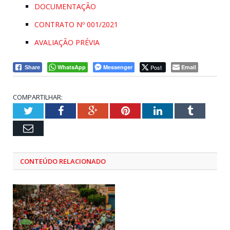
DOCUMENTAÇÃO
CONTRATO Nº 001/2021
AVALIAÇÃO PRÉVIA
WhatsApp
Messenger
Post
Email
Share
COMPARTILHAR:
Twitter
Facebook
Google+
Pinterest
LinkedIn
Tumblr
Email
CONTEÚDO RELACIONADO